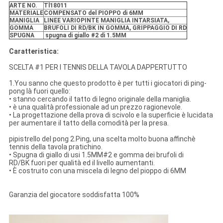
ARTE NO.
Tl18011
MATERIALE
COMPENSATO del PIOPPO di 6MM
MANIGLIA
LINEE VARIOPINTE MANIGLIA INTARSIATA,
GOMMA
BRUFOLI DI RD/BK IN GOMMA, GRIPPAGGIO DI RD
SPUGNA
spugna di giallo #2 di 1.5MM
Caratteristica:
SCELTA #1 PER I TENNIS DELLA TAVOLA DAPPERTUTTO
1.You sanno che questo prodotto è per tutti i giocatori di ping-
pong là fuori quello:
• stanno cercando il tatto di legno originale della maniglia.
• è una qualità professionale ad un prezzo ragionevole.
• La progettazione della prova di scivolo e la superficie è lucidata
per aumentare il tatto della comodità per la presa.
pipistrello del pong 2.Ping, una scelta molto buona affinchè
tennis della tavola pratichino.
• Spugna di giallo di usi 1.5MM#2 e gomma dei brufoli di
RD/BK fuori per qualità ed il livello aumentanti.
• È costruito con una miscela di legno del pioppo di 6MM
Garanzia del giocatore soddisfatta 100%