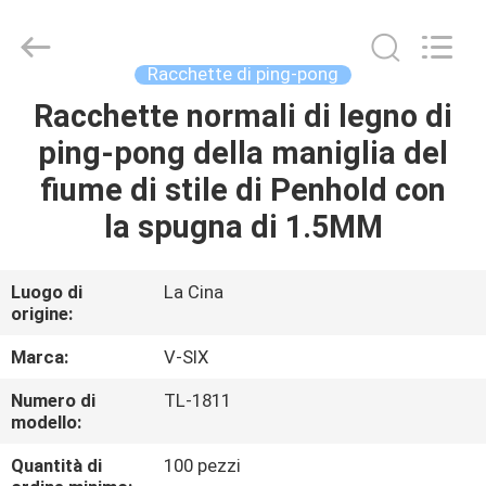
-
2026
Guangzhou
Dunya
Sports
Racchette di ping-pong
Ltd..
All
Rights
Racchette normali di legno di
CASA.
Reserved.
ping-pong della maniglia del
PRODOTTI
fiume di stile di Penhold con
la spugna di 1.5MM
SU
DI
Luogo di
La Cina
origine:
NOI
Marca:
V-SIX
VISITA
Numero di
TL-1811
modello:
ALLA
FABBRICA
Quantità di
100 pezzi