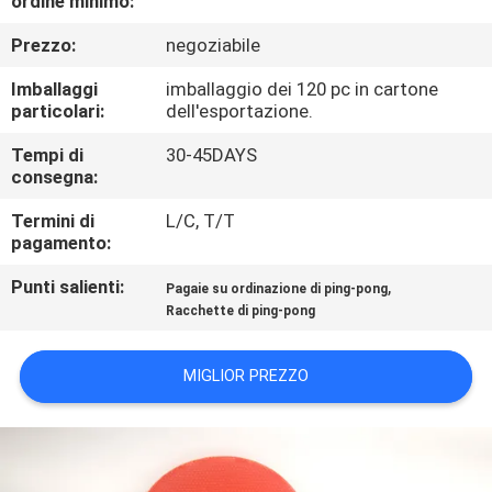
ordine minimo:
Prezzo:
negoziabile
CONTROLLO
DELLA
Imballaggi
imballaggio dei 120 pc in cartone
particolari:
dell'esportazione.
QUALITÀ
Tempi di
30-45DAYS
consegna:
CONTATTACI
Termini di
L/C, T/T
pagamento:
CHIEDI
Punti salienti:
,
Pagaie su ordinazione di ping-pong
UN
Racchette di ping-pong
PREVENTIVO
MIGLIOR PREZZO
MAPPA
DEL
SITO