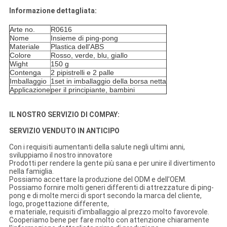
Informazione dettagliata:
Arte no.
R0616
Nome
Insieme di ping-pong
Materiale
Plastica dell'ABS
Colore
Rosso, verde, blu, giallo
Wight
150 g
Contenga
2 pipistrelli e 2 palle
Imballaggio
1set in imballaggio della borsa netta
Applicazione
per il principiante, bambini
IL NOSTRO SERVIZIO DI COMPAY:
SERVIZIO VENDUTO IN ANTICIPO
Con i requisiti aumentanti della salute negli ultimi anni,
sviluppiamo il nostro innovatore
Prodotti per rendere la gente più sana e per unire il divertimento
nella famiglia.
Possiamo accettare la produzione del ODM e dell'OEM.
Possiamo fornire molti generi differenti di attrezzature di ping-
pong e di molte merci di sport secondo la marca del cliente,
logo, progettazione differente,
e materiale, requisiti d'imballaggio al prezzo molto favorevole.
Cooperiamo bene per fare molto con attenzione chiaramente