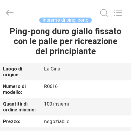
-
2026
Guangzhou
Dunya
Sports
Insieme di ping-pong
Ltd..
All
Rights
Ping-pong duro giallo fissato
CASA.
Reserved.
con le palle per ricreazione
PRODOTTI
del principiante
SU
Luogo di
La Cina
origine:
DI
NOI
Numero di
R0616
modello:
Quantità di
100 insiemi
VISITA
ordine minimo:
ALLA
Prezzo:
negoziabile
FABBRICA