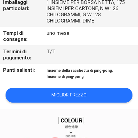
Imballaggi
1 INSIEME PER BORSA NETTA, 175
particolari:
INSIEMI PER CARTONE, N.W.: 26
CONTROLLO
CHILOGRAMMI, G.W.: 28
CHILOGRAMMI, DIME
DELLA
Tempi di
uno mese
QUALITÀ
consegna:
Termini di
T/T
CONTATTACI
pagamento:
Punti salienti:
,
Insieme della racchetta di ping-pong
CHIEDI
Insieme di ping-pong
UN
PREVENTIVO
MIGLIOR PREZZO
MAPPA
DEL
SITO