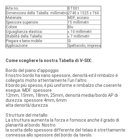
Arte no.
BT001
Dimensione della Tabella: millimetro
2740 x 1525 x 760
Materiale:
MDF, acciaio
Spessore superiore:
15 millimetri
Colore:
Blu
Uguaglianza elastica:
≤ 10 millimetri
Stabilità della Tabella:
≤ 7 millimetri
Piegare e bene mobile:
Sì
Applicazione:
Spettacolo, impresa
Come scegliere la nostra Tabella di V-SIX:
Bordo del piano d'appoggio:
Il nostro bordo ha vario spessore, densità ed il rimbalzo è
collegato molto attentamente l'un l'altro.
Il bordo più spesso, il più uniforme e rimbalzo che coerente
esegue. MDF: spessore
12mm, 15mm, 18mm, 25mm, densità media/bordo AP di
durezza: spessore 4mm, 6mm
alta densità/durezza.
Strutture del metallo:
La struttura aumenta la forza e fornisce anche il grado di
planarità al bordo. Nostro
la scelta dello spessore differente del telaio è strettamente
connessa allo spessore del bordo da tavolo.