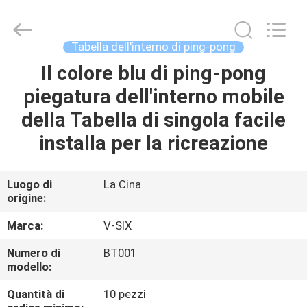
-
2026
Guangzhou
Dunya
Sports
Tabella dell'interno di ping-pong
Ltd..
All
Rights
Il colore blu di ping-pong
CASA.
Reserved.
piegatura dell'interno mobile
PRODOTTI
della Tabella di singola facile
installa per la ricreazione
SU
DI
Luogo di
La Cina
origine:
NOI
Marca:
V-SIX
VISITA
Numero di
BT001
modello:
ALLA
FABBRICA
Quantità di
10 pezzi