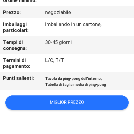
ordine minimo:
Prezzo:
negoziabile
CONTROLLO
DELLA
Imballaggi
Imballando in un cartone,
particolari:
QUALITÀ
Tempi di
30-45 giorni
consegna:
CONTATTACI
Termini di
L/C, T/T
pagamento:
CHIEDI
Punti salienti:
,
Tavola da ping-pong dell'interno
UN
Tabella di taglia media di ping-pong
PREVENTIVO
MIGLIOR PREZZO
MAPPA
DEL
SITO