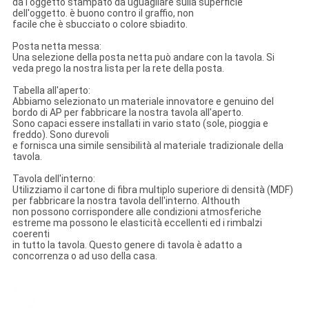
dà l'oggetto stampato da uguagliare sulla superficie
dell'oggetto. è buono contro il graffio, non
facile che è sbucciato o colore sbiadito.
Posta netta messa:
Una selezione della posta netta può andare con la tavola. Si
veda prego la nostra lista per la rete della posta.
Tabella all'aperto:
Abbiamo selezionato un materiale innovatore e genuino del
bordo di AP per fabbricare la nostra tavola all'aperto.
Sono capaci essere installati in vario stato (sole, pioggia e
freddo). Sono durevoli
e fornisca una simile sensibilità al materiale tradizionale della
tavola.
Tavola dell'interno:
Utilizziamo il cartone di fibra multiplo superiore di densità (MDF)
per fabbricare la nostra tavola dell'interno. Althouth
non possono corrispondere alle condizioni atmosferiche
estreme ma possono le elasticità eccellenti ed i rimbalzi
coerenti
in tutto la tavola. Questo genere di tavola è adatto a
concorrenza o ad uso della casa.