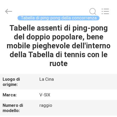
-
2026
Guangzhou
Dunya
Sports
Tabella di ping-pong della concorrenza
Ltd..
All
Rights
Tabelle assenti di ping-pong
CASA.
Reserved.
del doppio popolare, bene
PRODOTTI
mobile pieghevole dell'interno
della Tabella di tennis con le
SU
ruote
DI
NOI
Luogo di
La Cina
origine:
VISITA
Marca:
V-SIX
ALLA
Numero di
raggio
modello:
FABBRICA