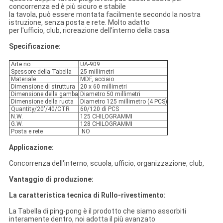
concorrenza ed è più sicuro e stabile
la tavola, può essere montata facilmente secondo la nostra
istruzione, senza posta e rete. Molto adatto
per l'ufficio, club, ricreazione dell'interno della casa.
Specificazione:
Arte no.
UA-909
Spessore della Tabella
25 millimetri
Materiale
MDF, acciaio
Dimensione di struttura
20 x 60 millimetri
Dimensione della gamba
Diametro 50 millimetri
Dimensione della ruota
Diametro 125 millimetro (4 PCS)
Quantity/20'/40/CTR
60/120 di PCS
N.W.
125 CHILOGRAMMI
G.W.
128 CHILOGRAMMI
Posta e rete
NO
Applicazione:
Concorrenza dell'interno, scuola, ufficio, organizzazione, club,
Vantaggio di produzione:
La caratteristica tecnica di Rullo-rivestimento:
La Tabella di ping-pong è il prodotto che siamo assorbiti
interamente dentro, noi adotta il più avanzato