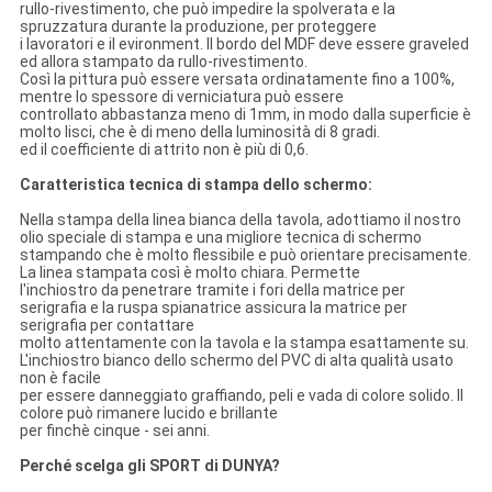
rullo-rivestimento, che può impedire la spolverata e la
spruzzatura durante la produzione, per proteggere
i lavoratori e il evironment. Il bordo del MDF deve essere graveled
ed allora stampato da rullo-rivestimento.
Così la pittura può essere versata ordinatamente fino a 100%,
mentre lo spessore di verniciatura può essere
controllato abbastanza meno di 1mm, in modo dalla superficie è
molto lisci, che è di meno della luminosità di 8 gradi.
ed il coefficiente di attrito non è più di 0,6.
Caratteristica tecnica di stampa dello schermo:
Nella stampa della linea bianca della tavola, adottiamo il nostro
olio speciale di stampa e una migliore tecnica di schermo
stampando che è molto flessibile e può orientare precisamente.
La linea stampata così è molto chiara. Permette
l'inchiostro da penetrare tramite i fori della matrice per
serigrafia e la ruspa spianatrice assicura la matrice per
serigrafia per contattare
molto attentamente con la tavola e la stampa esattamente su.
L'inchiostro bianco dello schermo del PVC di alta qualità usato
non è facile
per essere danneggiato graffiando, peli e vada di colore solido. Il
colore può rimanere lucido e brillante
per finchè cinque - sei anni.
Perché scelga gli SPORT di DUNYA?