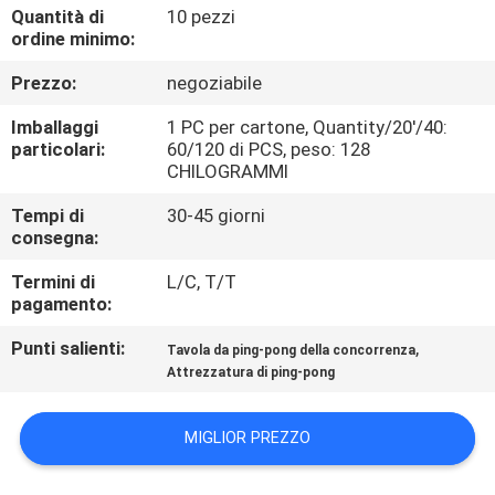
Quantità di
10 pezzi
ordine minimo:
CONTROLLO
Prezzo:
negoziabile
DELLA
QUALITÀ
Imballaggi
1 PC per cartone, Quantity/20'/40:
particolari:
60/120 di PCS, peso: 128
CHILOGRAMMI
CONTATTACI
Tempi di
30-45 giorni
consegna:
CHIEDI
Termini di
L/C, T/T
UN
pagamento:
PREVENTIVO
Punti salienti:
,
Tavola da ping-pong della concorrenza
Attrezzatura di ping-pong
MAPPA
MIGLIOR PREZZO
DEL
SITO