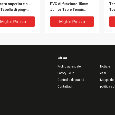
ato superiore blu
PVC di funzione 15mm
Ten
 Tabella di ping-
Junior Table Tennis
Tou
la chiara intorno al
Table
MD
 mobile pieghevole
Miglior Prezzo
Miglior Prezzo
e della gamba
circa
Profilo aziendale
Notizie
Fatory Tour
casi
Controllo di qualità
Mappa del 
Contattaci
politica su
la dell'interno
Tabella dell'interno
Qua
 di ping-pong di
pieghevole di ping-pong
int
nsione 12MM per
con i materiali del PVC
pin
acolo della famiglia
del MDF
nat