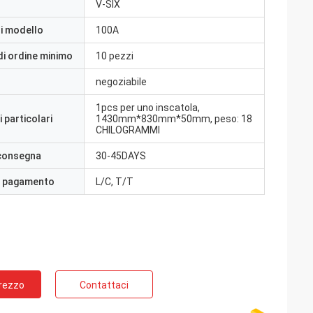
V-SIX
i modello
100A
di ordine minimo
10 pezzi
negoziabile
1pcs per uno inscatola,
 particolari
1430mm*830mm*50mm, peso: 18
CHILOGRAMMI
 consegna
30-45DAYS
i pagamento
L/C, T/T
Prezzo
Contattaci