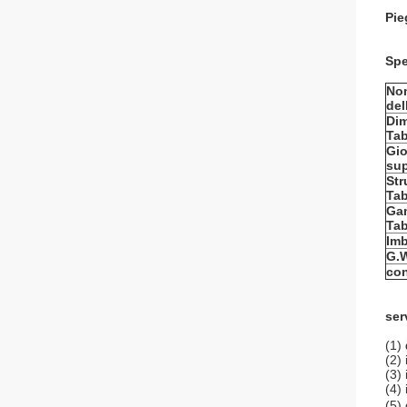
Pie
Spe
No
del
Dim
Tab
Gio
sup
Str
Tab
Ga
Tab
Imb
G.
con
ser
(1)
(2) 
(3)
(4)
(5)