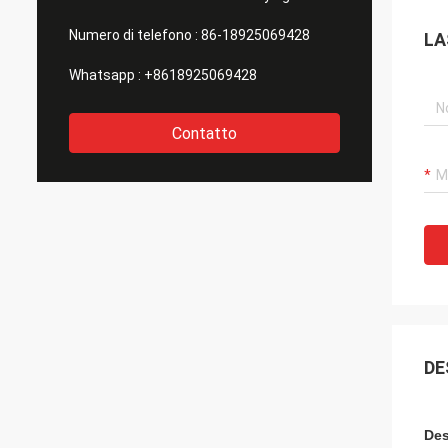
Numero di telefono :
86-18925069428
LA
Whatsapp :
+8618925069428
Contatto
DE
Des