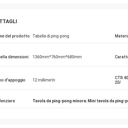
TTAGLI
e del prodotto
Tabella di ping-pong
Materi
ella dimensioni
1360mm*760mm*680mm
Caratt
Julien
Anders D
CTR 40
KENHO Sembra che abbiamo le
no d'appoggio
12 millimetri
20/
te con le palle di WhatsApp siamo
Grazie per buona qualità 
enti per il vostro
tempo per le nostri Tabell
denziare
Tavola da ping-pong minore
,
Mini tavola da ping-