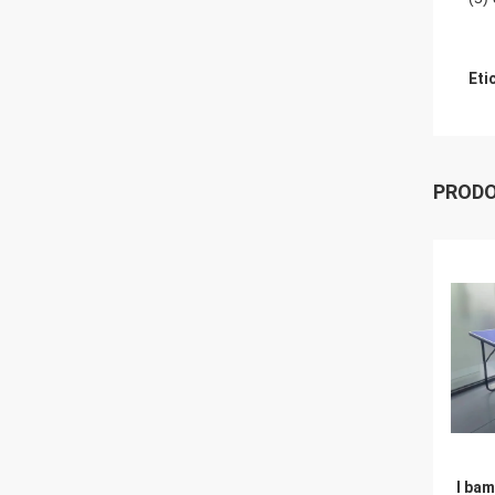
Eti
PRODO
I bam