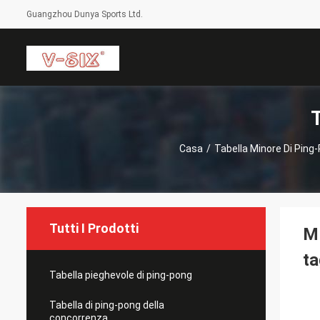
Guangzhou Dunya Sports Ltd.
Casa
/
Tabella Minore Di Ping
Tutti I Prodotti
MD
ta
Tabella pieghevole di ping-pong
Tabella di ping-pong della
concorrenza