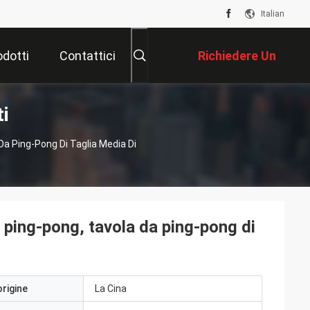
Italian
odotti
Contattici
Richiedere Un
i
Preventivo
Da Ping-Pong Di Taglia Media Di
 ping-pong, tavola da ping-pong di
origine
La Cina