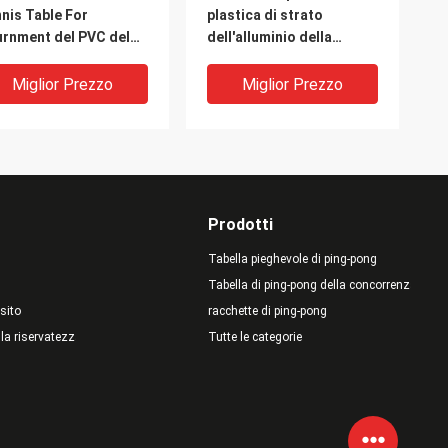
nis Table For
plastica di strato
rnment del PVC del
dell'alluminio della
F
Tabella di ping-pong
0.32CBM multi
Miglior Prezzo
Miglior Prezzo
Prodotti
Tabella pieghevole di ping-pong
Tabella di ping-pong della concorrenza
sito
racchette di ping-pong
lla riservatezza
Tutte le categorie
drato giovanile
Tabella di alluminio
erno della tavola da
portatile piegante facile
g-pong e cima
della Tabella minore
urale di legno della
all'aperto dell'interno di