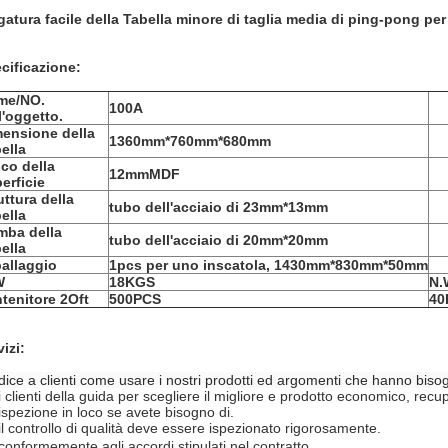
gatura facile della Tabella minore di taglia media di ping-pong per 
cificazione:
me/NO.
100A
l'oggetto.
ensione della
1360mm*760mm*680mm
ella
co della
12mmMDF
erficie
uttura della
tubo dell'acciaio di 23mm*13mm
ella
mba della
tubo dell'acciaio di 20mm*20mm
ella
allaggio
1pcs per uno inscatola, 1430mm*830mm*50mm
W
18KGS
N.
tenitore 2Oft
500PCS
40
vizi:
dice a clienti come usare i nostri prodotti ed argomenti che hanno bisog
i clienti della guida per scegliere il migliore e prodotto economico, recup
 ispezione in loco se avete bisogno di.
 il controllo di qualità deve essere ispezionato rigorosamente.
 conformemente agli accordi stipulati nel contratto.