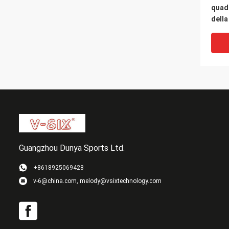
quadr
della
pong 
bene
facil
Guangzhou Dunya Sports Ltd.
+8618925069428
v-6@china.com, melody@vsixtechnology.com
Tabel
media
dime
spett