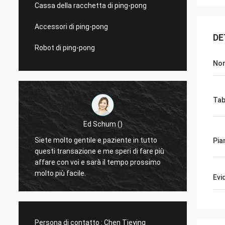
Cassa della racchetta di ping-pong
Accessori di ping-pong
DE
Robot di ping-pong
Nom
Tab
Ed Schum ()
.
Siete molto gentile e paziente in tutto
Ciao, 
Pia
questi transazione e me speri di fare più
rispos
e
affare con voi e sarà il tempo prossimo
molto buoni Ringraziam
molto più facile.
lavoro
Evi
Persona di contatto :
Chen Tieying