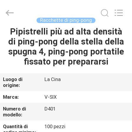
-
2026
Guangzhou
Dunya
Sports
Racchette di ping-pong
Ltd..
All
Rights
Pipistrelli più ad alta densità
CASA.
Reserved.
di ping-pong della stella della
PRODOTTI
spugna 4, ping-pong portatile
fissato per prepararsi
SU
DI
Luogo di
La Cina
origine:
NOI
Marca:
V-SIX
VISITA
Numero di
D401
modello:
ALLA
FABBRICA
Quantità di
100 pezzi