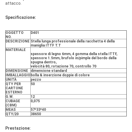
attacco.
Specificazione:
OGGETTO
D401
NO.
DESCRIZIONE
Stella lunga professionale della racchetta 4 della
maniglia ITTF T.T
MATERIALE
spessore di legno 6mm, 4 gomma della stella ITTF,
spessore 1.5mm, brufolo in/pimple del bordo della
spugna dentro,
velocità 80, rotazione 70, controllo 70
DIMENSIONE
dimensione standard
IMBALLAGGIO
bolla & inserzione doppie di colore
UNITÀ
pezzo
QTY PER
50
CARTONE
ESTERNO
G.W.
12
CUBAGE
0,075
(CBM)
MEAS
57*33*40
QTY/20
38650
Prestazione: