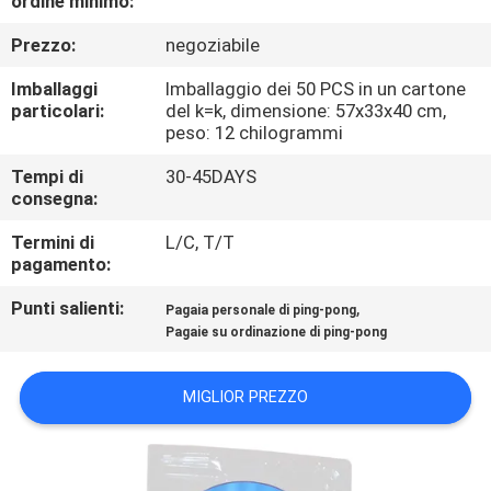
ordine minimo:
Prezzo:
negoziabile
CONTROLLO
DELLA
Imballaggi
Imballaggio dei 50 PCS in un cartone
particolari:
del k=k, dimensione: 57x33x40 cm,
QUALITÀ
peso: 12 chilogrammi
Tempi di
30-45DAYS
CONTATTACI
consegna:
Termini di
L/C, T/T
CHIEDI
pagamento:
UN
Punti salienti:
,
Pagaia personale di ping-pong
Pagaie su ordinazione di ping-pong
PREVENTIVO
MIGLIOR PREZZO
MAPPA
DEL
SITO