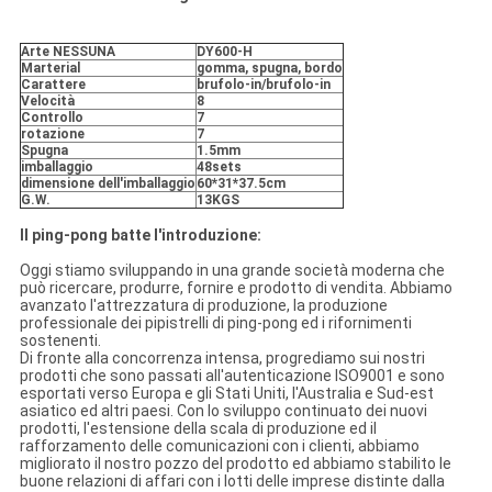
Arte NESSUNA
DY600-H
Marterial
gomma, spugna, bordo
Carattere
brufolo-in/brufolo-in
Velocità
8
Controllo
7
rotazione
7
Spugna
1.5mm
imballaggio
48sets
dimensione dell'imballaggio
60*31*37.5cm
G.W.
13KGS
Il ping-pong batte l'introduzione:
Oggi stiamo sviluppando in una grande società moderna che
può ricercare, produrre, fornire e prodotto di vendita. Abbiamo
avanzato l'attrezzatura di produzione, la produzione
professionale dei pipistrelli di ping-pong ed i rifornimenti
sostenenti.
Di fronte alla concorrenza intensa, progrediamo sui nostri
prodotti che sono passati all'autenticazione ISO9001 e sono
esportati verso Europa e gli Stati Uniti, l'Australia e Sud-est
asiatico ed altri paesi. Con lo sviluppo continuato dei nuovi
prodotti, l'estensione della scala di produzione ed il
rafforzamento delle comunicazioni con i clienti, abbiamo
migliorato il nostro pozzo del prodotto ed abbiamo stabilito le
buone relazioni di affari con i lotti delle imprese distinte dalla