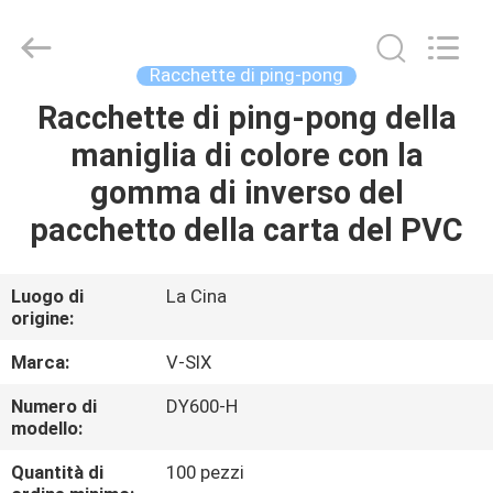
-
2026
Guangzhou
Dunya
Sports
Racchette di ping-pong
Ltd..
All
Rights
Racchette di ping-pong della
CASA.
Reserved.
maniglia di colore con la
PRODOTTI
gomma di inverso del
pacchetto della carta del PVC
SU
DI
Luogo di
La Cina
origine:
NOI
Marca:
V-SIX
VISITA
Numero di
DY600-H
modello:
ALLA
FABBRICA
Quantità di
100 pezzi