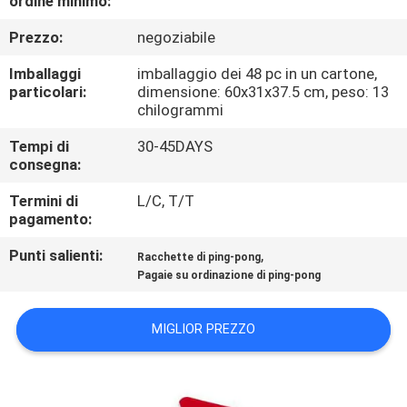
ordine minimo:
Prezzo:
negoziabile
CONTROLLO
DELLA
Imballaggi
imballaggio dei 48 pc in un cartone,
particolari:
dimensione: 60x31x37.5 cm, peso: 13
QUALITÀ
chilogrammi
Tempi di
30-45DAYS
CONTATTACI
consegna:
Termini di
L/C, T/T
CHIEDI
pagamento:
UN
Punti salienti:
,
Racchette di ping-pong
Pagaie su ordinazione di ping-pong
PREVENTIVO
MIGLIOR PREZZO
MAPPA
DEL
SITO