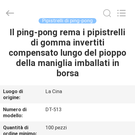
-
2026
Guangzhou
Dunya
Sports
Pipistrelli di ping-pong
Ltd..
All
Rights
Il ping-pong rema i pipistrelli
CASA.
Reserved.
di gomma invertiti
PRODOTTI
compensato lungo del pioppo
della maniglia imballati in
SU
borsa
DI
NOI
Luogo di
La Cina
origine:
VISITA
Numero di
DT-513
modello:
ALLA
Quantità di
100 pezzi
FABBRICA
ordine minimo: