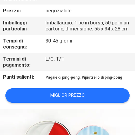
Prezzo:
negoziabile
CONTROLLO
Imballaggi
Imballaggio: 1 pc in borsa, 50 pc in un
DELLA
particolari:
cartone, dimensione: 55 x 34 x 28 cm
QUALITÀ
Tempi di
30-45 giorni
consegna:
CONTATTACI
Termini di
L/C, T/T
pagamento:
CHIEDI
Punti salienti:
,
Pagaie di ping-pong
Pipistrello di ping-pong
UN
PREVENTIVO
MIGLIOR PREZZO
MAPPA
DEL
SITO