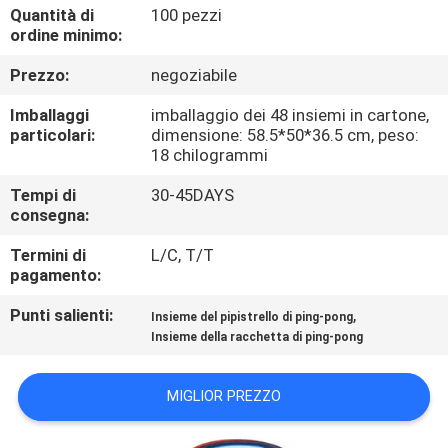
Quantità di
100 pezzi
ordine minimo:
CONTROLLO
Prezzo:
negoziabile
DELLA
QUALITÀ
Imballaggi
imballaggio dei 48 insiemi in cartone,
particolari:
dimensione: 58.5*50*36.5 cm, peso:
18 chilogrammi
CONTATTACI
Tempi di
30-45DAYS
consegna:
CHIEDI
Termini di
L/C, T/T
UN
pagamento:
PREVENTIVO
Punti salienti:
,
Insieme del pipistrello di ping-pong
Insieme della racchetta di ping-pong
MAPPA
MIGLIOR PREZZO
DEL
SITO