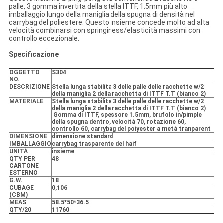
palle, 3 gomma invertita della stella ITTF, 1.5mm più alto
imballaggio lungo della maniglia della spugna di densità nel
carrybag del poliestere. Questo insieme concede molto ad alta
velocità combinarsi con springiness/elasticità massimi con
controllo eccezionale.
Specificazione
OGGETTO
S304
NO.
DESCRIZIONE
Stella lunga stabilita 3 delle palle delle racchette w/2
della maniglia 2 della racchetta di ITTF T.T (bianco 2)
MATERIALE
Stella lunga stabilita 3 delle palle delle racchette w/2
della maniglia 2 della racchetta di ITTF T.T (bianco 2)
Gomma di ITTF, spessore 1.5mm, brufolo in/pimple
della spugna dentro, velocità 70, rotazione 60,
controllo 60, carrybag del poiyester a metà tranparent
DIMENSIONE
dimensione standard
IMBALLAGGIO
carrybag trasparente del haif
UNITÀ
insieme
QTY PER
48
CARTONE
ESTERNO
G.W.
18
CUBAGE
0,106
(CBM)
MEAS
58.5*50*36.5
QTY/20
11760