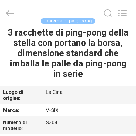
-
2026
Guangzhou
Dunya
Sports
Insieme di ping-pong
Ltd..
All
Rights
3 racchette di ping-pong della
CASA.
Reserved.
stella con portano la borsa,
PRODOTTI
dimensione standard che
imballa le palle da ping-pong
SU
in serie
DI
NOI
Luogo di
La Cina
origine:
VISITA
Marca:
V-SIX
ALLA
Numero di
S304
modello:
FABBRICA